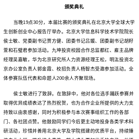
颁奖典礼
当晚19点30分，本届比赛的颁奖典礼在北京大学全球大学
生创新创业中心报告厅举办。北京大学信息科学技术学院院长
侯士敏、党委副书记贾方健、团委书记吕媛、团委副书记胡籽
萱和石璧君参加活动。九坤投资校园合作总监都红、雇主品牌
经理吴嘉敏，华为北京研究所人力资源经理王松，明汯投资北
京办公室负责人郭金霞、校招负责人杨智杰受邀参加活动。全
体参赛队伍代表和命题人200余人齐聚现场。
侯士敏进行了致辞。在致辞中，他对各位选手踊跃参赛并
取得优异成绩表达了热烈祝贺，也为合作企业所提供的大力支
持致以由衷感谢，同时为积极参与本次赛事组织工作的各部
门、各社团点赞。他鼓励同学们今后更主动地投身各类学术科
研活动，珍惜并善用北京大学及学院搭建的优质平台，持续锤