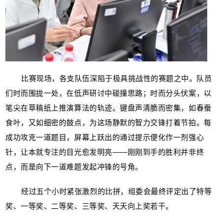
比赛现场，各支队伍深陷于极具挑战性的赛题之中。队员
们时而围拢一处，在低声研讨中碰撞思路；时而分头伏案，以
笔尖在草稿纸上推演算法的轨迹。键盘声清脆而密集，如春蚕
食叶，又如细密的鼓点，为这场静默的智力交锋打着节拍。每
成功攻克一道题目，屏幕上跃出的通过提示便化作一剂强心
针，让本就专注的目光愈发明亮——刚刚到手的胜利并非终
点，而是向下一道难题发起冲锋的号角。
经过五个小时紧张激烈的比拼，组委会最终评定出了特等
奖、一等奖、二等奖、三等奖、天天向上奖若干。