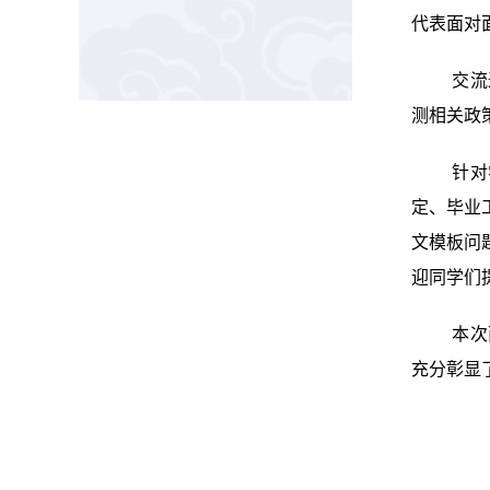
代表面对
交流
测相关政
针对
定、毕业
文模板问
迎同学们
本次
充分彰显