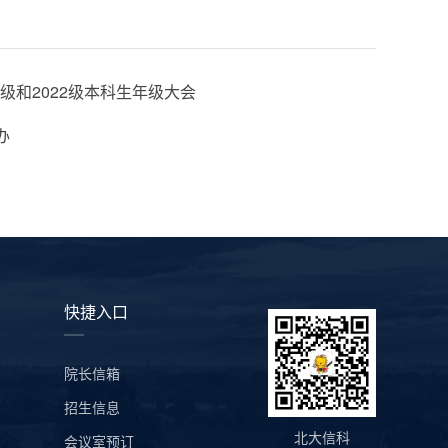
级和2022级本科生年级大会
办
快捷入口
院长信箱
招生信息
会议室预订
北大信科