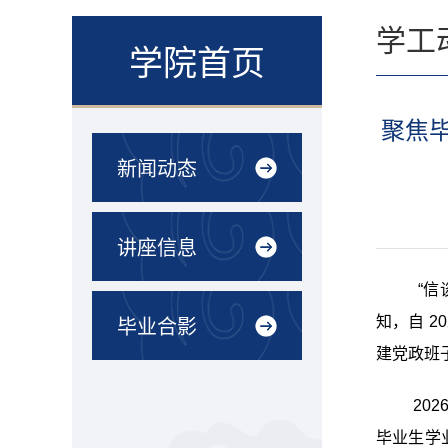
学工
学院首页
聚焦毕
新闻动态
讲座信息
“信
知，自 
毕业合影
建党政班
20
毕业生学