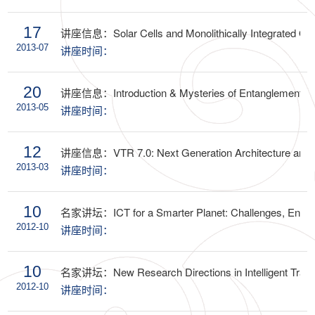
17
讲座信息：Solar Cells and Monolithically Integrated Opt
2013-07
讲座时间：
20
讲座信息：Introduction & Mysteries of Entanglement
2013-05
讲座时间：
12
讲座信息：VTR 7.0: Next Generation Architecture and
2013-03
讲座时间：
10
名家讲坛：ICT for a Smarter Planet: Challenges, Enabler
2012-10
讲座时间：
10
名家讲坛：New Research Directions in Intelligent Trans
2012-10
讲座时间：