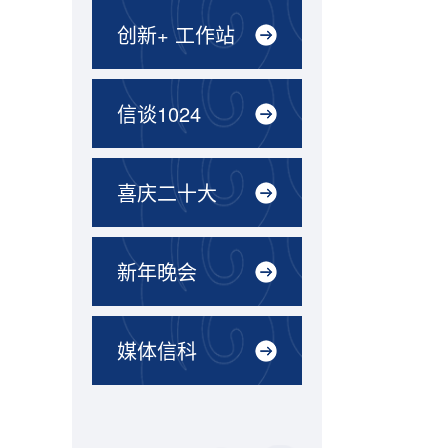
创新+ 工作站
信谈1024
喜庆二十大
新年晚会
媒体信科