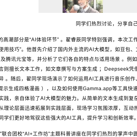
同学们热烈讨论，分享自
的高潮部分是“
AI
体验环节” 。翟睿辰同学特别强调，本次工
使用技巧”。他首先介绍了国内外主流的
AI
大模型，如豆包、
以及腾讯元宝等，并分析了它们各自的特点与适用场景 。例
言则擅长文本工作，如文章撰写与方案生成 ；
Deepseek
凭
异 。随后，翟同学现场演示了如何运用
AI
工具进行音乐创作
的提示生成四格漫画 ），以及如何使用
Gamma.app
等工具快
实践，亲自体验了
AI
大模型的魅力。从简单的文本生成到复
从理论层面迅速拓展到实践层面，现场学习氛围浓厚，互动
同学们更好地驾驭这些强大的
AI
工具，提升学习和创新效率
”联合团校“
AI+
工作坊”主题科普讲座在同学们热烈的掌声中