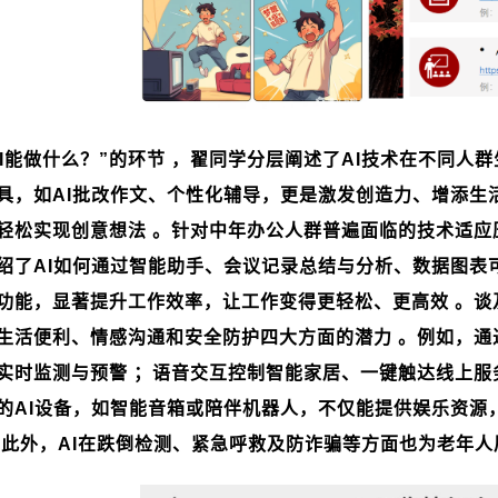
I
能做什么？”的环节 ，翟同学分层阐述了
AI
技术在不同人群
具，如
AI
批改作文、个性化辅导，更是激发创造力、增添生
轻松实现创意想法 。针对中年办公人群普遍面临的技术适应
绍了
AI
如何通过智能助手、会议记录总结与分析、数据图表
功能，显著提升工作效率，让工作变得更轻松、更高效 。谈
生活便利、情感沟通和安全防护四大方面的潜力 。例如，通
实时监测与预警 ；语音交互控制智能家居、一键触达线上服
的
AI
设备，如智能音箱或陪伴机器人，不仅能提供娱乐资源
；此外，
AI
在跌倒检测、紧急呼救及防诈骗等方面也为老年人