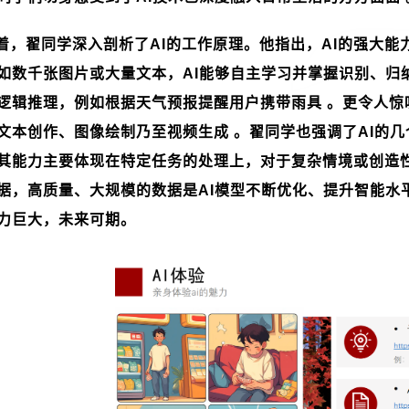
着，翟同学深入剖析了
AI
的工作原理。他指出，
AI
的强大能
如数千张图片或大量文本，
AI
能够自主学习并掌握识别、归
逻辑推理，例如根据天气预报提醒用户携带雨具 。更令人惊
文本创作、图像绘制乃至视频生成 。翟同学也强调了
AI
的几
其能力主要体现在特定任务的处理上，对于复杂情境或创造性
据，高质量、大规模的数据是
AI
模型不断优化、提升智能水
力巨大，未来可期。