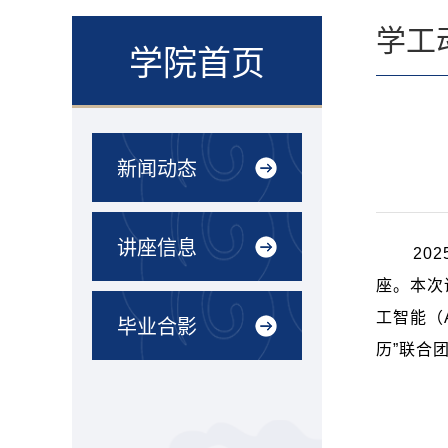
学工
学院首页
新闻动态
讲座信息
202
座。本次
工智能（
毕业合影
历”联合