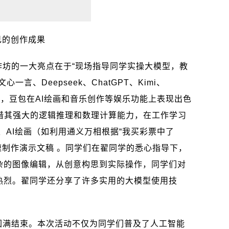
己的创作成果
作坊的一大亮点在于“现场指导同学实操大模型，教
文心一言、
Deepseek
、
ChatGPT
、
Kimi
、
如，豆包在
AI
绘画和音乐创作等娱乐功能上表现出色
借其强大的逻辑推理和数理计算能力，在工作学习
、
AI
绘画（如利用通义万相根据“我买彩票中了
速制作演示文稿 。同学们在翟同学的悉心指导下，
杂的图像编辑，从创意构思到实际操作，同学们对
热烈。翟同学还分享了许多实用的大模型使用技
。
圆满结束。本次活动不仅为同学们普及了人工智能