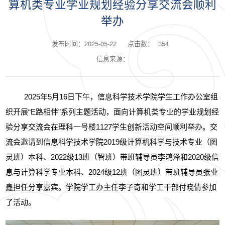
算机类专业学业规划经验分享交流会顺利
举办
发布时间：2025-05-22
点击数：
354
信息来源：
2025
年
5
月
16
日下午，信息科学技术学院学生工作办公室组
织开展
“E
路相伴
”
系列主题活动，面向计算机类专业的学业规划经
验分享交流会在理科一号楼
1127
学生创新活动空间顺利举办。交
流会邀请到信息科学技术学院
2019
级计算机科学与技术专业（图
灵班）本科、
2022
级
13
班（智班）带班辅导员李鸿泽和
2020
级信
息与计算科学专业本科、
2024
级
12
班（图灵班）带班辅导员张业
鑫担任分享嘉宾。学院学工办主任李子奇和学工干部付晓倩参加
了活动。