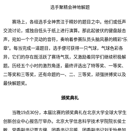
选手聚精会神地解题
赛场上，各组选手全神贯注于精妙的题目之中。他们或低声
交流讨论，或独自低头于纸上进行演算。那此起彼伏的键盘敲击
声，宛如一个个灵动的音符，奏响着参赛队员头脑风暴的精彩“乐
章”。每当完成一道题目，选手便可获得一只气球，气球色彩各
异，它们的存在既活跃了赛场气氛，又激励着同学们继续积极解
题。历经五个小时的激烈角逐，最终评选出了特等奖、一等奖、
二等奖和三等奖，还有命题的一、二、三等奖，顽强拼搏奖以及
最快解题奖。
颁奖典礼
当晚
19
点
30
分，本届比赛的颁奖典礼在北京大学全球大学生
创新创业中心报告厅举办。北京大学信息科学技术学院院长侯士
敏、党委副书记贾方健、团委书记吕媛、团委副书记刘天怡参加