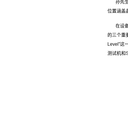
孙先
位置涵盖
在设
的三个重要概
Leve
测试机和