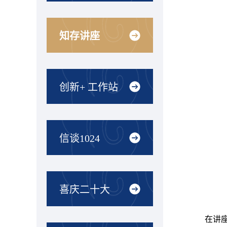
知存讲座
创新+ 工作站
信谈1024
喜庆二十大
在讲