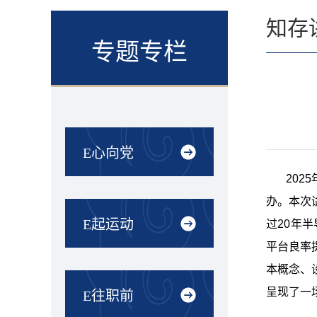
知存
专题专栏
E心向党
202
办。
本次
E起运动
过20年
平台良率
本概念、
呈现了一
E往职前