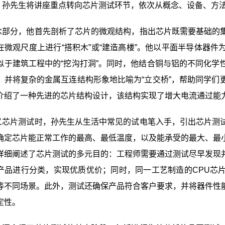
，孙先生将讲座重点转向芯片测试环节，依次从概念、设备、方
念部分，他首先剖析了芯片的微观结构，指出芯片既需要基础的
在微观尺度上进行“搭积木”或“建造高楼”。他以平面半导体器
似于建筑工程中的“挖沟打洞”。同时，他结合铜与铝的不同化学
，并将复杂的金属互连结构形象地比喻为“立交桥”，帮助同学们
介绍了一种先进的芯片结构设计，该结构实现了增大电流通过能
义芯片测试时，孙先生从生活中常见的试电笔入手，引出芯片测
确定芯片能正常工作的最高、最低温度，以及能承受的最大、最
详细阐述了芯片测试的多元目的：工程师需要通过测试尽早发现
产品进行分类，实现优质优价；同时，同一工艺制造的CPU芯
等不同场景。此外，测试还确保产品符合客户要求，并将器件性
定性。