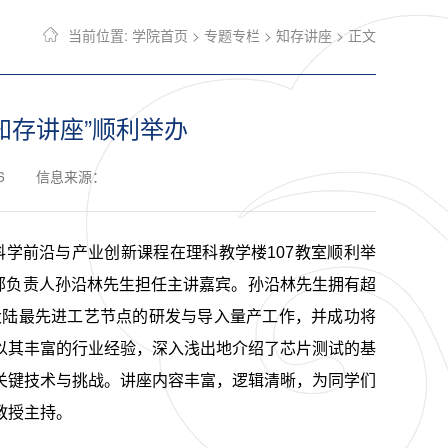
当前位置:
学院首页
>
专题专栏
>
知存讲座
> 正文
知存讲座”顺利举办
6
信息来源：
科学前沿与产业创新课程在理科教学楼107教室顺利举
部负责人孙沿林先生担任主讲嘉宾。孙沿林先生拥有超
大陆最先进工艺节点的研发与导入量产工作，并成功将
以其丰富的行业经验，深入浅出地介绍了芯片测试的基
关键技术与挑战。讲座内容丰富，逻辑清晰，为同学们
教授主持。