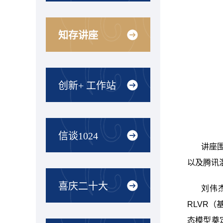
知存讲座
创新+ 工作站
信谈1024
讲座
以及腾讯
喜庆二十大
刘伟
RLVR
态模型奠