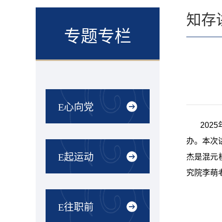
知存
专题专栏
E心向党
202
办。本次
E起运动
杰是混元模
究院李萌
E往职前