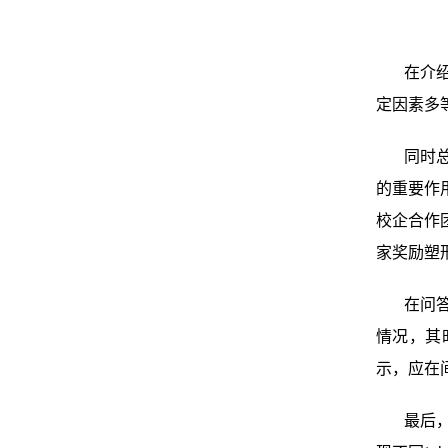
在介
定因素多
同时
的重要作
校企合作团
家奖励塑
在问
情况，其
示，应在
最后