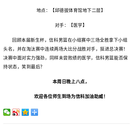
地点：【邱德拔体育馆地下二层】
对手：【医学】
回顾本届新生杯，信科男篮在小组赛中三场全胜拿下小组
头名，并在淘汰赛中连续两场大比分战胜对手，挺进总决赛！
决赛中面对实力强劲，同样未尝败绩的医学，信科男篮能否保
持状态，笑到最后？
本周日晚上八点，
欢迎各位师生到场为信科加油助威！