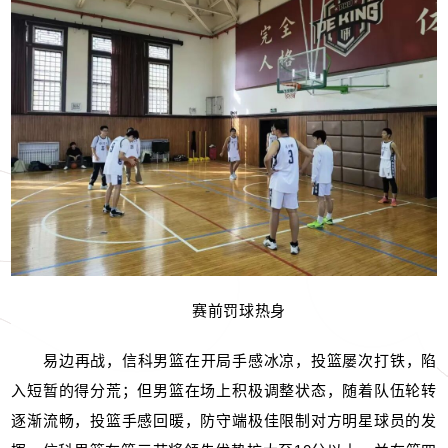
赛前罚球热身
易边再战，信科男篮在开局手感冰凉，投篮屡次打铁，陷
入短暂的得分荒；但男篮在场上积极调整状态，随着队伍轮转
逐渐流畅，投篮手感回暖，防守端极佳限制对方明星球员的发