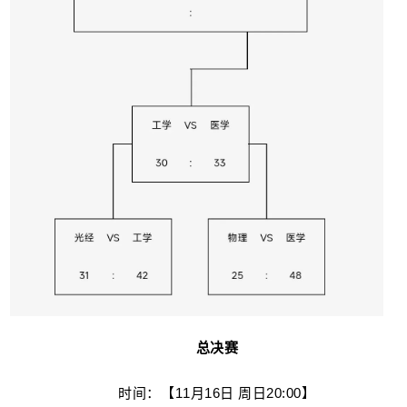
总决赛
时间：【11月16日 周日20:00】