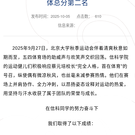
体总分第二名
发布时间：2025-10-05
点击数：
610
信息来源：
2025
年
9
月
27
日，北京大学秋季运动会伴着清爽秋意如
期而至，五四体育场的助威声与欢笑声交织回荡。信科学院
的运动健儿们积极响应蔡元培校长“完全人格，首在体育”的
号召，纵使偶有微凉秋风，也丝毫未减参赛热情。他们在赛
场上并肩协作、全力冲刺，以昂扬姿态诠释对运动的热爱，
用坚持与汗水收获了属于团队的荣誉与成长。
在信科同学的努力奋斗下
我们取得了以下成绩：