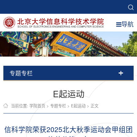
导航
专题专栏
E起运动
当前位置:
学院首页
>
专题专栏
>
E起运动
> 正文
信科学院荣获2025北大秋季运动会甲组团