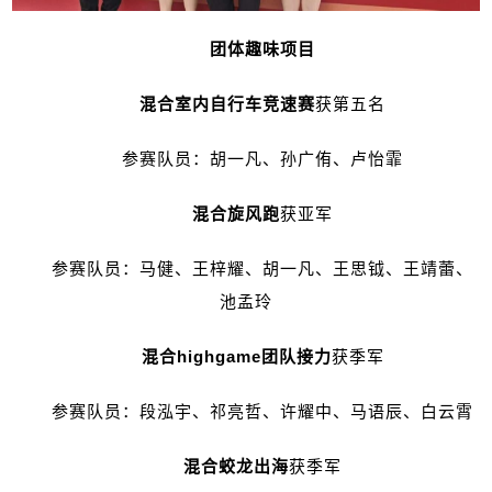
团体趣味项目
混合室内自行车竞速赛
获第五名
参赛队员：胡一凡、孙广侑、卢怡霏
混合旋风跑
获亚军
参赛队员：马健、王梓耀、胡一凡、王思钺、王靖蕾、
池孟玲
混合
highgame
团队接力
获季军
参赛队员：段泓宇、祁亮哲、许耀中、马语辰、白云霄
混合蛟龙出海
获季军