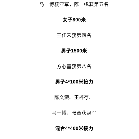
马一博获亚军，陈一帆获第五名
女子
800
米
王佳禾获第四名
男子
1500
米
方心童获第八名
男子
4*100
米接力
陈文灏、王梓存、
马一博、张章获冠军
混合
4*400
米接力