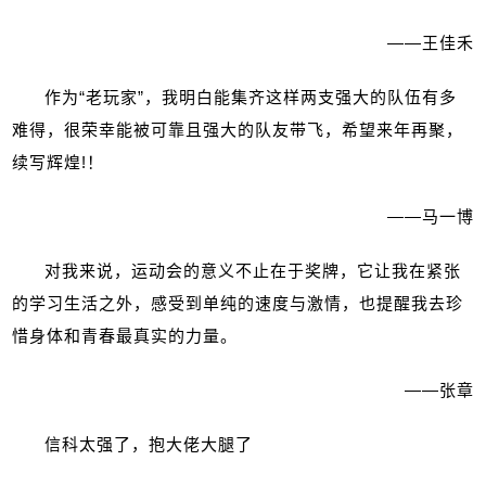
——王佳禾
作为“老玩家”，我明白能集齐这样两支强大的队伍有多
难得，很荣幸能被可靠且强大的队友带飞，希望来年再聚，
续写辉煌
!
！
——马一博
对我来说，运动会的意义不止在于奖牌，它让我在紧张
的学习生活之外，感受到单纯的速度与激情，也提醒我去珍
惜身体和青春最真实的力量。
——张章
信科太强了，抱大佬大腿了