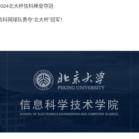
024北大杯信科棒垒夺冠
信科网球队勇夺“北大杯”冠军！