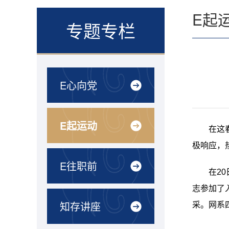
E起
专题专栏
E心向党
E起运动
在这
极响应，
E往职前
在2
志参加了
知存讲座
采。网系