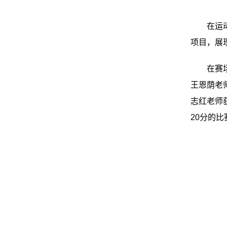
在运
项目，展
在赛
王恩荫老
志红老师
20分的