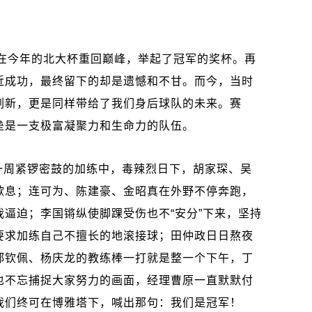
是在今年的北大杯重回巅峰，举起了冠军的奖杯。再
近成功，最终留下的却是遗憾和不甘。而今，当时
刷新，更是同样带给了我们身后球队的未来。赛
垒是一支极富凝聚力和生命力的队伍。
一周紧锣密鼓的加练中，毒辣烈日下，胡家琛、吴
歇息；连可为、陈建豪、金昭真在外野不停奔跑，
逼迫；李国锵纵使脚踝受伤也不“安分”下来，坚持
要求加练自己不擅长的地滚接球；田仲政日日熬夜
郑钦佩、杨庆龙的教练棒一打就是整一个下午，丁
也不忘捕捉大家努力的画面，经理曹原一直默默付
我们终可在博雅塔下，喊出那句：我们是冠军！