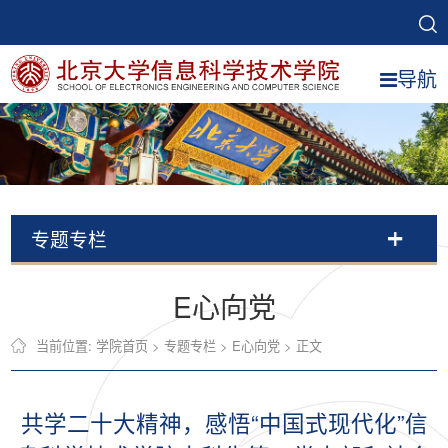
导航
专题专栏
E心向党
当前位置:
学院首页
>
专题专栏
>
E心向党
> 正文
共学二十大精神，感悟“中国式现代化”信