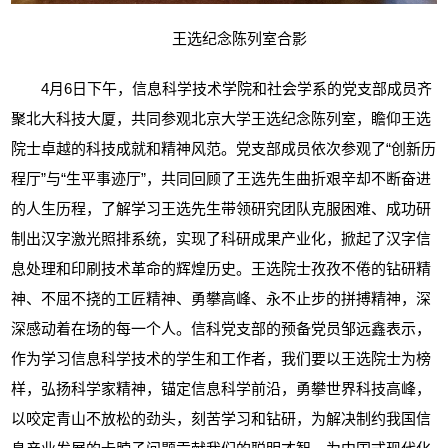
王选纪念陈列室合影
4
月
6
日下午，信息科学技术学院和社会学系的党支部成员齐
聚北大科技大厦，共同参观北京大学王选纪念陈列室，瞻仰王选
院士卓越的科技成就和精神风范。党支部成员依次参观了“创新历
程厅”与“生平事迹厅”，共同回顾了王选先生曲折艰辛却不断奋进
的人生历程，了解学习王选先生带领研究团队克服困难、成功研
制出汉字激光照排系统，实现了科研成果产业化，掀起了汉字信
息处理和印刷技术革命的辉煌历史。王选院士孜孜不倦的钻研精
神、不屈不挠的工匠精神、勇攀高峰、永不止步的拼搏精神，深
深感动着在场的每一个人。信科党支部的预备党员邹远鑫表示，
作为学习信息科学技术的学生和工作者，我们要以王选院士为榜
样，弘扬科学家精神，锚定信息科学前沿，勇攀世界科技高峰，
以咬定青山不放松的劲头，刻苦学习和钻研，为解决制约我国信