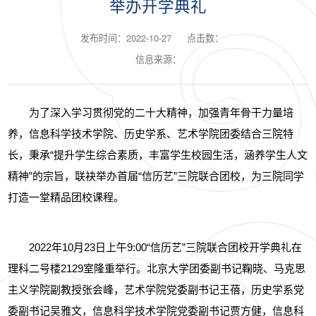
举办开学典礼
发布时间：2022-10-27
点击数：
信息来源：
为了深入学习贯彻党的二十大精神，加强青年骨干力量培
养，信息科学技术学院、历史学系、艺术学院团委结合三院特
长，秉承
“
提升学生综合素质，丰富学生校园生活，涵养学生人文
精神
”
的宗旨，联袂举办首届
“
信历艺
”
三院联合团校，为三院同学
打造一堂精品团校课程。
2022
年
10
月
23
日上午
9:00“
信历艺
”
三院联合团校开学典礼在
理科二号楼
2129
室隆重举行。北京大学团委副书记鞠晓、马克思
主义学院副教授张会峰，艺术学院党委副书记王蓓，历史学系党
委副书记吴雅文，信息科学技术学院党委副书记贾方健，信息科