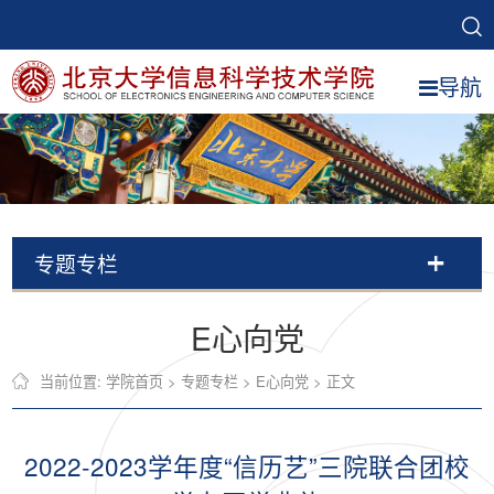
导航
专题专栏
E心向党
当前位置:
学院首页
>
专题专栏
>
E心向党
> 正文
2022-2023学年度“信历艺”三院联合团校