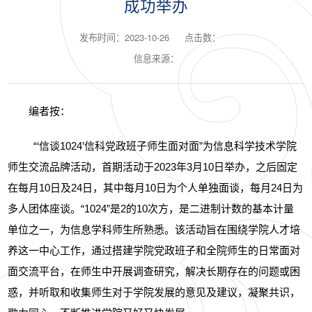
成功举办
发布时间：2023-10-26
点击数：
信息来源：
编者按：
“‘信谈
1024
’信科党政班子师生面对面”为信息科学技术学院
师生交流品牌活动，首期活动于
2023
年
3
月
10
日举办，之后固定
在每月
10
日及
24
日，其中每月
10
日为个人单独面谈，每月
24
日为
多人团体座谈。“
1024
”是
2
的
10
次方，是二进制计数的基本计量
单位之一，为信息学科师生所熟悉。该活动旨在围绕学院人才培
养这一中心工作，通过搭建学院党政班子和全院师生的日常面对
面交流平台，在师生中开展调查研究，解决长期存在的问题或困
惑，并听取和收集师生对于学院发展的意见及建议，凝聚共识，