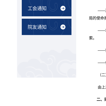
工会通知
——
局的使命
院友通知
——
索。
——
——
（二
由上
二、