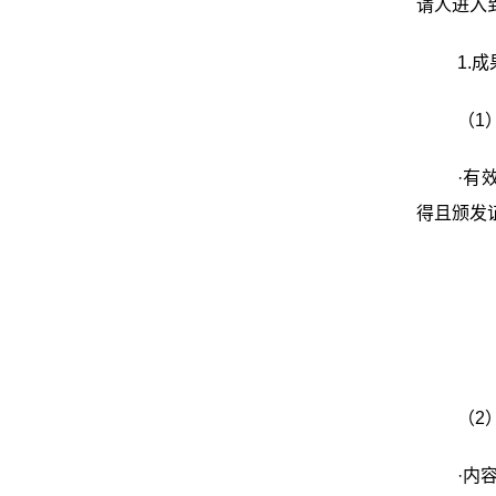
请人进入
1.
（1
·有
得且颁发
（2
·内