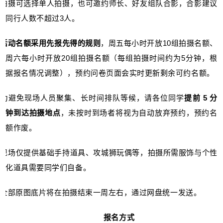
.
拍摄可选择单人拍摄，也可邀约师长、好友组队合影，合影建议
同行人数不超过3人。
.
活动名额采用先报先得的规则
，周五每小时开放10组拍摄名额、
周六每小时开放20组拍摄名额（每组拍摄时间约为5分钟，根
据报名情况调整），预约问卷页面会实时更新剩余可约名额。
.
为避免现场人员聚集、长时间排队等候，请各位同学
提前 5 分
钟到达拍摄地点
，未按时到场者将视为自动放弃预约，预约名
额作废。
.
现场仅提供基础手持道具、攻城狮玩偶等，拍摄所需服饰与个性
化道具需要同学们自备。
.
全部原图底片将在拍摄结束一周左右，通过网盘统一发送。
报名方式