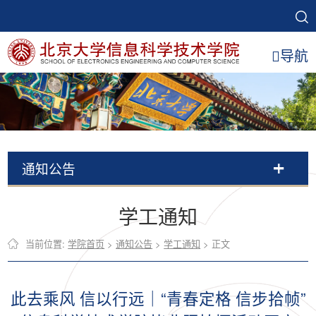
导航
通知公告
学工通知
当前位置:
学院首页
>
通知公告
>
学工通知
> 正文
此去乘风 信以行远｜“青春定格 信步拾帧”