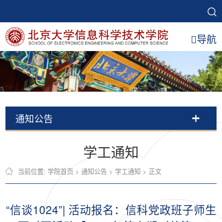
导航
通知公告
学工通知
当前位置:
学院首页
>
通知公告
>
学工通知
> 正文
“信谈1024”| 活动报名：信科党政班子师生