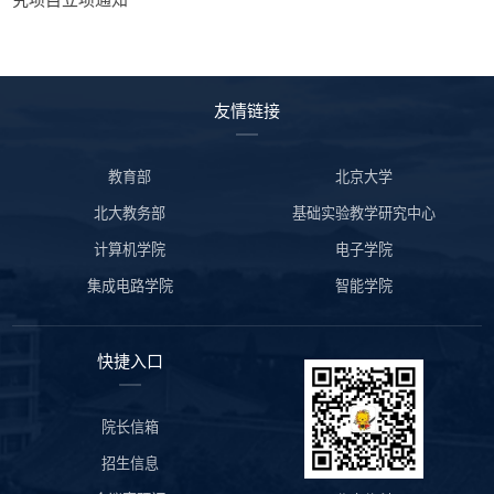
友情链接
教育部
北京大学
北大教务部
基础实验教学研究中心
计算机学院
电子学院
集成电路学院
智能学院
快捷入口
院长信箱
招生信息