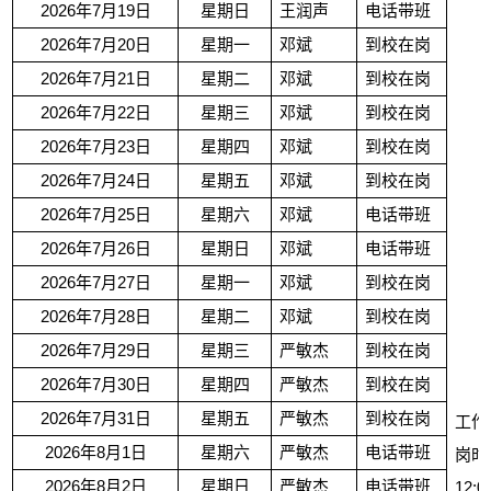
2026年7月19日
星期日
王润声
电话带班
2026年7月20日
星期一
邓斌
到校在岗
2026年7月21日
星期二
邓斌
到校在岗
2026年7月22日
星期三
邓斌
到校在岗
2026年7月23日
星期四
邓斌
到校在岗
2026年7月24日
星期五
邓斌
到校在岗
2026年7月25日
星期六
邓斌
电话带班
2026年7月26日
星期日
邓斌
电话带班
2026年7月27日
星期一
邓斌
到校在岗
2026年7月28日
星期二
邓斌
到校在岗
2026年7月29日
星期三
严敏杰
到校在岗
2026年7月30日
星期四
严敏杰
到校在岗
2026年7月31日
星期五
严敏杰
到校在岗
工作
2026年8月1日
星期六
严敏杰
电话带班
岗时
2026年8月2日
星期日
严敏杰
电话带班
12:0