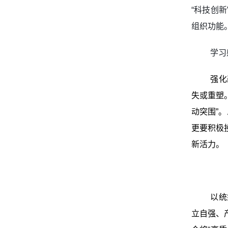
“科技创
组织功能
学习
强化
失或重塑
动突围”
更要积极
新活力。
以统
立自强、