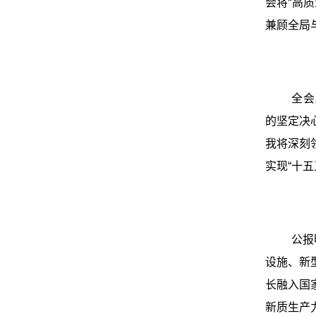
会将“高
兼顾全局
全会
的坚定决
我将深刻
实现“十
公报
设施、新
长融入国
新质生产