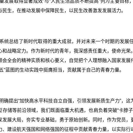
质量发展取得显著成效”与“人民生活品质不断提高”列为主要目
与民生，在推动发展中保障民生，以民生改善激发发展活力。
系统总结了新时代取得的重大成就，并对未来一个时期的发展
心和战略定力。作为新时代的青年，我深感责任重大，使命光荣
领会全会的精神实质和核心要义，自觉把个人理想融入国家发展
五五”蓝图的生动实践中挺膺担当，贡献属于自己的青春力量。
明确提出“加快高水平科技自立自强，引领发展新质生产力”，
型存储等前沿领域，我们既面临重大机遇，也肩负着突破“卡脖子
家发展大局，夯实专业基础，勇于原始创新。同时，作为党员，
力、建设航天强国和网络强国的征程中贡献青春力量，以实际行动