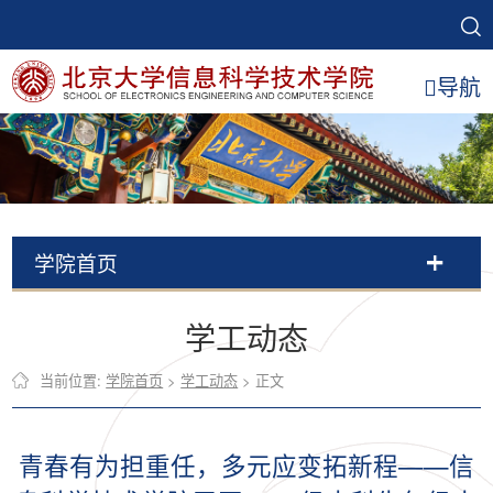
导航
学院首页
学工动态
当前位置:
学院首页
>
学工动态
> 正文
青春有为担重任，多元应变拓新程——信