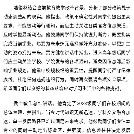
陆俊林结合当前教育教学改革背景，分析了部分政策处于
动态调整期的现实。他指出，政策不确定性对同学们提出更高
要求，不能被动等待通知，而应主动关注各类官方信息渠道，
及时掌握最新动态。他鼓励同学们保持敏锐判断力，既要扎实
完成当前学业，也要为未来多元选择做好充分准备，以更加主
动的姿态拥抱未来。贾方健在讲话中指出，进入高年级后同学
们应主动关注学校、学院发布的各项通知，避免因信息滞后影
响学业规划。他重申校规校纪的重要性，提醒同学们严守纪律
底线，杜绝任何违规违纪行为，同时再次强调各项安全事项，
希望同学们以良好的状态从容应对学习生活中的各种挑战。
侯士敏作总结讲话。他肯定了2023级同学们在校期间的
总体表现，并指出，当今时代知识更新迅速，学科交叉融合加
速，单一发展路径已难以满足未来需求。他鼓励同学们专注本
专业的同时主动走出舒适区，并强调，信息差往往决定发展