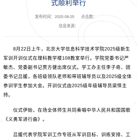
式顺利举行
发布时间：2025-08-25
点击数：
信息来源：
8
月
22
日上午，北京大学信息科学技术学院
2025
级新生
军训开训仪式在理科教学楼
108
教室举行。学院党委书记严
敏杰、党委副书记贾方健出席仪式。学工办主任李子奇、团
委书记吕媛，各班级领队老师和带班辅导员以及
2025
级全体
参训学生参加大会。开训仪式由
2025
级年级辅导员梁怿主
持。
仪式伊始，在场全体师生共同奏唱中华人民共和国国歌
《义勇军进行曲》。
吕媛代表学院军训工作专班从军训目标、训练安排、工