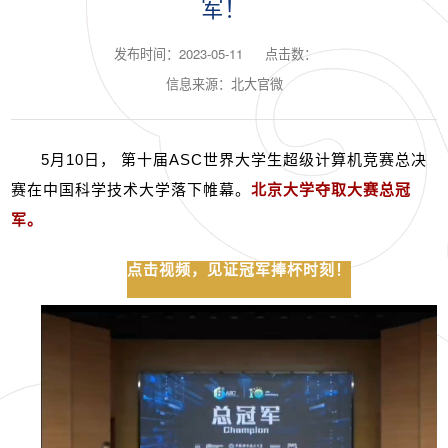
军！
发布时间：2023-05-11
点击数：
信息来源：北大官微
5
月
10
日， 第十届
ASC
世界大学生超级计算机竞赛总决
赛在中国科学技术大学落下帷幕。
北京大学夺取大赛总冠
军。
点击视频，见证冠军捧杯时刻！