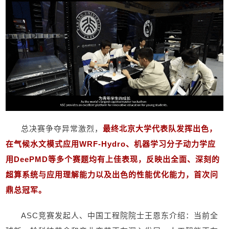
总决赛争夺异常激烈，
最终北京大学代表队发挥出色，
在气候水文模式应用
WRF-Hydro
、机器学习分子动力学应
用
DeePMD
等多个赛题均有上佳表现，反映出全面、深刻的
超算系统与应用理解能力以及出色的性能优化能力，首次问
鼎总冠军。
ASC
竞赛发起人、中国工程院院士王恩东介绍：当前全