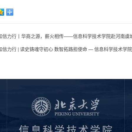
知信力行丨华商之源，薪火相传——信息科学技术学院赴河南虞
知信力行 | 读史铸魂守初心 数智拓路担使命 — 信息科学技术