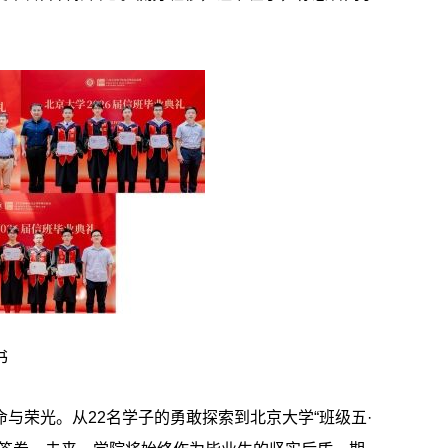
书
命与荣光。从
22名学子的勇敢探索到北京大学“班级五·