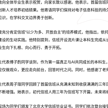
敏向全体毕业生表示祝贺，向家长致以感谢。他表示，首届信班
创新人才培养初结硕果。他寄语同学们保持对电子信息科技的持
见识，在学科交叉边界勇于创新。
波充分肯定信班
“以少为多、开放自主”的培养模式，他指出，依
建设的生动实践。他特别提到，信班开设流片课让本科生完成从设
业生向下扎根、向心而行、勇于开拓。
生代表傅子酌同学谈到，作为第一届真正与AI共同成长的本科生
应仅做观众，更应走向前台，回答时代之问。同
时，他感谢了老
生代表周子瑄同学回顾了首届信班从充满未知到收获满满的三年
不断增强。她表示，初代信班人用三年为信班写下开篇，未来将
现场为同学们颁发了北京大学信班毕业证书。同学们依次登台接