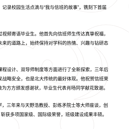
，记录校园生活点滴与
“我与信班的故事”，镌刻下首届
过视频寄语毕业生。他首先向信班师生传达真挚祝福，
未来的道路上，始终保持对学科的热情、兴趣与钻研态
课程设计、双导师制度等方面进行了全新探索，三年后
家战略安全，也是北大传统的最好体现。他祝贺信班荣
士敏为方方颁发感谢状，毕业生代表肖旸同学献花致谢。
同学，三年来与天野浩教授、彭练矛院士等大师座谈，创
篇，斩获多项国家级、国际级荣誉，班级建设成果丰硕。