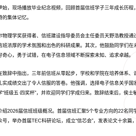
伊始，现场播放毕业纪念视频，回顾首届信班学子三年成长历程
特的集体记忆。
尔物理学奖获得者、信班建设指导委员会主任委员天野浩教授通
信班浓厚的学术氛围和出色的科研成果。其次，他鼓励同学们在
好奇心，勇于试错，在电子信息领域不断探索未知、追求卓越。
在致辞中指出，三年前信班从零起步，学校和学院在培养体系、
扎实成绩交出了令人信服的答卷。他强调，选择电子信息关乎国
学
“班级五·四奖杯”，并欢迎同学们学成归来。致辞结束后，侯
介绍
2026届信班班级概况。首届信班汇聚5个专业方向的22名
众号，举办首届TEC科研论坛，成立“信芯会”，发表论文十余