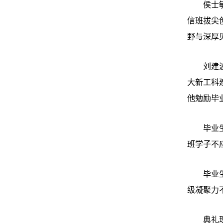
侯士
信班拔尖
野与深厚
刘建
大新工科
他勉励毕
毕业
班学子不
毕业
级凝聚力
典礼