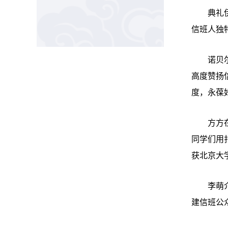
典礼
信班人独
诺贝
高度赞扬
度，永葆
方方
同学们用
获北京大
李萌
建信班公