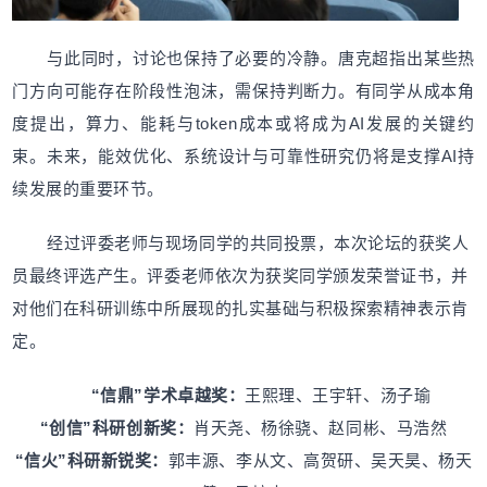
与此同时，讨论也保持了必要的冷静。唐克超指出某些热
门方向可能存在阶段性泡沫，需保持判断力。有同学从成本角
度提出，算力、能耗与token成本或将成为AI发展的关键约
束。未来，能效优化、系统设计与可靠性研究仍将是支撑AI持
续发展的重要环节。
经过评委老师与现场同学的共同投票，本次论坛的获奖人
员最终评选产生。评委老师依次为获奖同学颁发荣誉证书，并
对他们在科研训练中所展现的扎实基础与积极探索精神表示肯
定。
“信鼎”学术卓越奖：
王熙理、王宇轩、汤子瑜
“创信”科研创新奖：
肖天尧、杨徐骁、赵同彬、马浩然
“信火”科研新锐奖：
郭丰源、李从文、高贺研、吴天昊、杨天