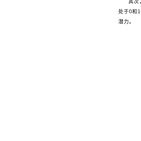
其次
处于
0
和
1
潜力。