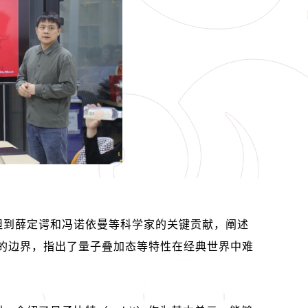
坦到薛定谔和冯诺依曼等科学家的关键贡献，阐述
的边界，指出了量子叠加态等特性在经典世界中难