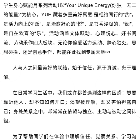
学生身心赋能月系列活动!以“Your Unique Energy(你独一无二
的能量)”为核心，YUE 藏着多重美好寓意:是相约同行的“约”，
是活力向上的“跃”，是治愈舒心的“悦”，是书香浸润的，“阅”，
是自在欢喜的“乐”。活动涵盖文体跃动、心理悦心、好书阅
流、劳动乐作四大板块，无论你偏爱活力运动、静心独处、思
想碰撞，还是创意手作，都能在此找到专属天地∽
人与人之间最美好的联结，始于信任，源于真诚，归于理
解。
在日常学习生活中，我们或许都曾遇到这样的困惑：想要
靠近他人，却不知如何开口；渴望被理解，却又害怕袒露自
己；身处关系之中，却常常在依赖与独立、主动与被动之间徘
徊。
为了帮助同学们在体验中理解信任、觉察关系、学习沟