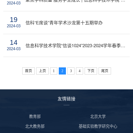
2024-03
19
信科“E席谈”青年学术沙龙第十五期举办
2024-03
14
信息科学技术学院“信谈1024”2023-2024学年春季学期第一期（总第十五期）开学专场活动成功举办
2024-03
首页
上页
1
2
3
4
下页
尾页
友情链接
教育部
北京大学
北大教务部
基础实验教学研究中心