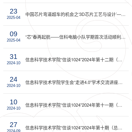
23
中国芯片弯道超车的机会之‘3D芯片工艺与设计’——陈荣梅老师主讲信科“E席谈”青年学术沙龙第三十期
2025-04
09
“芯”春再起航——信科电脑小队学期首次活动顺利举办
2025-04
31
信息科学技术学院“信谈1024”2024年第十二期（总第26期）党政班子师生面对面之港澳台及留学生专题活动成功举办
2024-10
24
信息科学技术学院学生会“走进4.0”学术交流讲座成功举办
2024-10
10
信息科学技术学院“信谈1024”2024年第十一期（总第25期）党政班子新生面对面活动成功举办
2024-10
27
信息科学技术学院“信谈1024”2024年第十期（总第24期）党政班子新生面对面活动成功举办
2024-09