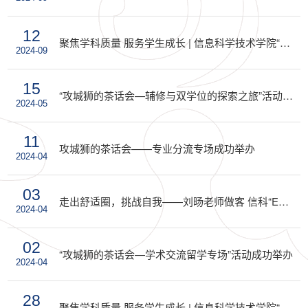
12
聚焦学科质量 服务学生成长 | 信息科学技术学院“信谈1024”新学期开学专场活动成功举办
2024-09
15
“攻城狮的茶话会—辅修与双学位的探索之旅”活动成功举办
2024-05
11
攻城狮的茶话会——专业分流专场成功举办
2024-04
03
走出舒适圈，挑战自我——刘旸老师做客 信科“E席谈”青年学术沙龙第十七期
2024-04
02
“攻城狮的茶话会—学术交流留学专场”活动成功举办
2024-04
28
聚焦学科质量 服务学生成长 | 信息科学技术学院“信谈1024”（总第十六期）活动成功举办