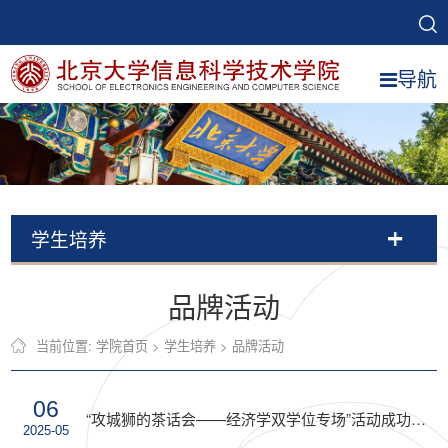
导航
学生培养
品牌活动
当前位置:
学院首页
>
学生培养
>
品牌活动
06
“攻城狮的茶话会——经济学双学位专场”活动成功举办
2025-05