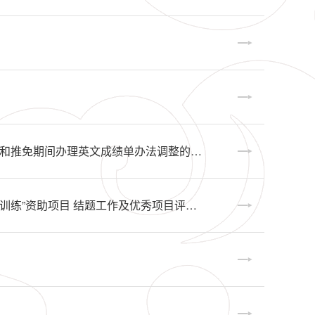
转教务部通知-关于2023届本科毕业生推免资格申请的通知和推免期间办理英文成绩单办法调整的说明
【转发教务部通知】关于2021年立项北京大学“本科生科研训练”资助项目 结题工作及优秀项目评选的通知