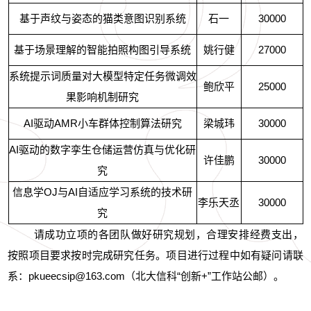
基于声纹与姿态的猫类意图识别系统
石一
30000
基于场景理解的智能拍照构图引导系统
姚行健
27000
系统提示词质量对大模型特定任务微调效
鲍欣平
25000
果影响机制研究
AI驱动AMR小车群体控制算法研究
梁城玮
30000
AI驱动的数字孪生仓储运营仿真与优化研
许佳鹏
30000
究
信息学OJ与AI自适应学习系统的技术研
李乐天丞
30000
究
请成功立项的各团队做好研究规划，合理安排经费支出，
按照项目要求按时完成研究任务。项目进行过程中如有疑问请联
系：pkueecsip@163.com（北大信科“创新+”工作站公邮）。