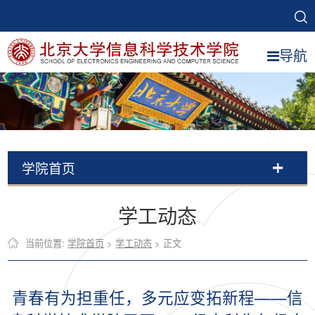
导航
学院首页
学工动态
当前位置:
学院首页
>
学工动态
> 正文
青春有为担重任，多元应变拓新程——信