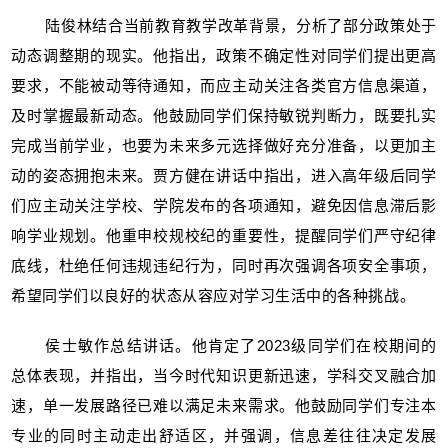
陆俊林结合当前教育教学改革背景，分析了部分政策处于
动态调整期的现实。他指出，政策不确定性对同学们提出更高
要求，不能被动等待通知，而应主动关注各类官方信息渠道，
及时掌握最新动态。他鼓励同学们保持敏锐判断力，既要扎实
完成当前学业，也要为未来多元选择做好充分准备，以更加主
动的姿态拥抱未来。贾方健在讲话中指出，进入高年级后同学
们应主动关注学校、学院发布的各项通知，避免因信息滞后影
响学业规划。他重申校规校纪的重要性，提醒同学们严守纪律
底线，杜绝任何违规违纪行为，同时再次强调各项安全事项，
希望同学们以良好的状态从容应对学习生活中的各种挑战。
侯士敏作总结讲话。他肯定了2023级同学们在校期间的
总体表现，并指出，当今时代知识更新迅速，学科交叉融合加
速，单一发展路径已难以满足未来需求。他鼓励同学们专注本
专业的同时主动走出舒适区，并强调，信息差往往决定发展