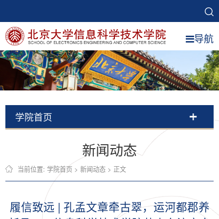
导航
学院首页
新闻动态
当前位置:
学院首页
>
新闻动态
> 正文
履信致远 | 孔孟文章牵古翠，运河都郡养