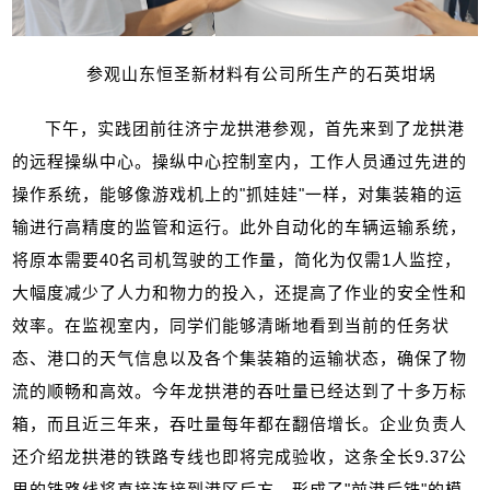
参观山东恒圣新材料有公司所生产的石英坩埚
下午，实践团前往济宁龙拱港参观，首先来到了龙拱港
的远程操纵中心。操纵中心控制室内，工作人员通过先进的
操作系统，能够像游戏机上的
"
抓娃娃
"
一样，对集装箱的运
输进行高精度的监管和运行。此外自动化的车辆运输系统，
将原本需要
40
名司机驾驶的工作量，简化为仅需
1
人监控，
大幅度减少了人力和物力的投入，还提高了作业的安全性和
效率。在监视室内，同学们能够清晰地看到当前的任务状
态、港口的天气信息以及各个集装箱的运输状态，确保了物
流的顺畅和高效。今年龙拱港的吞吐量已经达到了十多万标
箱，而且近三年来，吞吐量每年都在翻倍增长。企业负责人
还介绍龙拱港的铁路专线也即将完成验收，这条全长
9.37
公
里的铁路线将直接连接到港区后方，形成了
"
前港后铁
"
的模