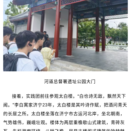
河道总督署遗址公园大门
接着，实践团前往参观太白楼。“白也诗无敌，飘然天下
闻。”李白寓家济宁
23
年，太白楼是其吟诗作赋，把酒问青天
的长居之所。太白楼坐落在济宁市古运河北岸，坐北朝南，
气势雄伟，巍峨壮观。楼体为两层重檐歇山式建筑，青砖灰