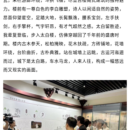
瓦，朱栏游廊环绕，斗拱飞檐，尽显古楼阁式建筑的独特魅
力。楼前有一尊白色的李白雕塑，诗人以闲适自然的姿势，
昂首仰望星空，足踏大地，长髯飘逸，腰系宝剑，左手扶
剑，右手擎杯，气宇轩昂，有才气超然之感。太白留胜迹，
我辈复登临，步入太白楼，仿佛穿越回了千年前的盛唐时
期。楼内古木参天，松柏掩映，花木扶疏，方砖铺地，花墙
环绕，台阶曲折，古朴典雅。站在城墙上远眺，古运河迤逦
而过，城下是太白路，车水马龙，人来人往，构成一幅悠远
而又现实的画面。