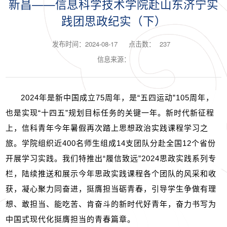
新昌——信息科学技术学院赴山东济宁实
践团思政纪实（下）
发布时间：2024-08-17
点击数：
237
信息来源：
2024
年是新中国成立
75
周年，是“五四运动”
105
周年，
也是实现“十四五”规划目标任务的关键一年。新时代新征程
上，信科青年今年暑假再次踏上思想政治实践课程学习之
旅。学院组织近
400
名师生组成
14
支团队分赴全国
12
个省份
开展学习实践。我们特推出“履信致远”
2024
思政实践系列专
栏，陆续推送和展示今年思政实践课程各个团队的风采和收
获，凝心聚力同奋进，挺膺担当砺青春，引导学生争做有理
想、敢担当、能吃苦、肯奋斗的新时代好青年，奋力书写为
中国式现代化挺膺担当的青春篇章。