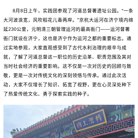
8
月
8
日上午，实践团参观了河道总督署遗址公园。“一条
大河波浪宽，风吹稻花儿香两岸。”京杭大运河在济宁境内绵
延
230
公里，元明清三朝管理运河的最高衙门——运河督署
衙门就设在济宁，这也是济宁作为运河之都的重要标志。通
过实地参观，大家直观感受到了古代水利治理的艰辛与成
就，了解了河道总督这一职位的历史沿革、职责范围及其对
当时社会经济的重要影响。这不仅是一次对历史的回顾与致
敬，更是一次对传统文化的深刻领悟与传承。通过此次活
动，大家不仅增长了知识、拓宽了视野，更在心灵深处种下
了热爱传统文化、勇于探索实践的种子。