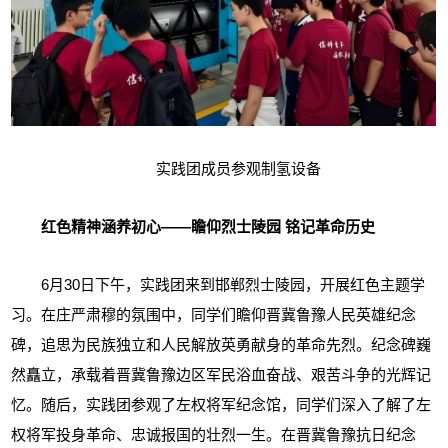
实践团成员参观制氢设备
红色精神涵养初心——瞻仰烈士陵园 铭记革命历史
6月30日下午，实践团来到邯郸烈士陵园，开展红色主题学
习。在庄严肃穆的氛围中，同学们瞻仰晋冀鲁豫人民英雄纪念
碑，追思为民族独立和人民解放英勇献身的革命先烈。纪念碑巍
然矗立，承载着晋冀鲁豫边区军民浴血奋战、艰苦斗争的光辉记
忆。随后，实践团参观了左权将军纪念馆，同学们深入了解了左
权将军投身革命、忠诚报国的壮烈一生。在晋冀鲁豫抗日纪念