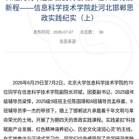
新程——信息科学技术学院赴河北邯郸思
政实践纪实（上）
发布时间：2026-07-07
点击数：
96
信息来源：
2026年6月29日至
7月2日
，北京大学信息科学技术学院的
70
位同学
在
信息科学技术学院副院长邓斌，团委副书记、2025级年
级辅导员梁怿，2025级9班
班主任陈国璋和
8班
辅导员
孟梓墨、9
班辅导员李一杰
的带领下，踏上了邯郸这片承载着千年文明与革
命荣光的土地，开展了为期
四
天的思政实践课程。实践紧扣"科技
赋能产业发展、红色精神涵养初心、历史文化浸润心灵"的主线，
在实地参访与沉浸式学习中，同学们切身感受到了产学研深度融