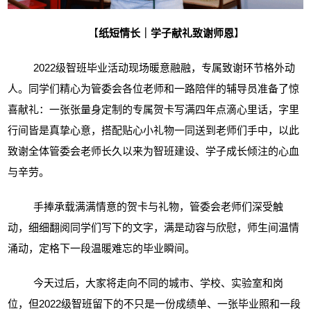
【
纸短情长｜学子献礼致谢师恩
】
2022
级智班毕业活动现场暖意融融，专属致谢环节格外动
人。同学们精心为管委会各位老师和一路陪伴的辅导员准备了惊
喜献礼：一张张量身定制的专属贺卡写满四年点滴心里话，字里
行间皆是真挚心意，搭配贴心小礼物一同送到老师们手中，以此
致谢全体管委会老师长久以来为智班建设、学子成长倾注的心血
与辛劳。
手捧承载满满情意的贺卡与礼物，管委会老师们深受触
动，细细翻阅同学们写下的文字，满是动容与欣慰，师生间温情
涌动，定格下一段温暖难忘的毕业瞬间。
今天过后，大家将走向不同的城市、学校、实验室和岗
位，但
2022级智班留下的不只是一份成绩单、一张毕业照和一段