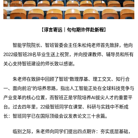
【
谆言寄远｜句句期许伴赴新程
】
智能学院院长、智班管委会主任朱松纯老师首先致辞，他向
2022级智班28名毕业生送上祝贺，并向授课教师、辅导员和所有
关心支持智班建设的师长致以感谢。
朱老师在致辞中回顾了智班
“数理厚基、理工交叉、知行合
一、面向前沿”的培养思路，指出人工智能正处在全球科技竞争与
产业变革的核心位置，而智班正是学院培养
AI
拔尖人才的重要平
台。过去四年里，
22
级智班同学在课堂、科研与实践中不断成
长：智班同学已在国际顶级会议发表论文三十余篇。
临别之际，朱老师向同学们提出四点期许：夯实底层基础，