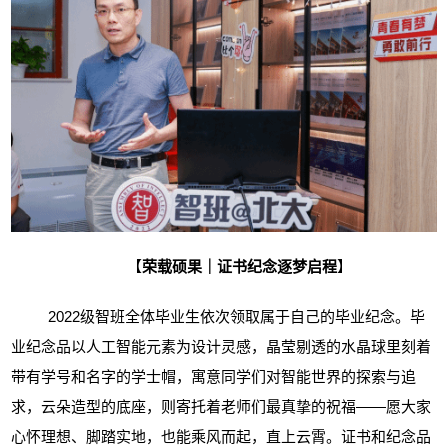
【
荣载硕果｜证书纪念逐梦启程
】
2022级智班全体毕业生依次领取属于自己的毕业纪念。毕
业纪念品以人工智能元素为设计灵感，晶莹剔透的水晶球里刻着
带有学号和名字的学士帽，寓意同学们对智能世界的探索与追
求，云朵造型的底座，则寄托着老师们最真挚的祝福——愿大家
心怀理想、脚踏实地，也能乘风而起，直上云霄。证书和纪念品