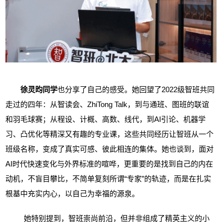
徐灵昀同学
也分享了自己的感受。她回望了
2022级智班共同
走过的四年：从智读会、ZhiTong Talk，到与通班、图班的联谊
和羽毛球赛；从程设、计概、高数、线代，到AI引论、机器学
习、凸优化等精深又有趣的专业课，这些共同经历让智班从一个
班级名称，变成了真实可感、彼此相连的集体。她也谈到，面对
AI时代快速变化与外界标准的喧哗，更重要的是找到自己的内在
动机，不盲目攀比，不简单复刻所谓“专家”的轨迹，而是在扎实
根基中充实内心，以自己为幸福的源泉。
她特别提到，智班崇尚前沿，但并非组成了精英主义的小