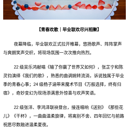
【青春欢歌｜毕业联欢尽兴相聚】
夜幕降临，毕业联欢正式拉开帷幕，悠扬歌声、阵阵掌声
与爽朗笑声交织，将现场氛围一次次推向热烈。
22 级
吴乐鸿献唱《输了你赢了世界又如何》，张芷宁和陈
灵钧演绎《我们的歌》，熟悉的曲调婉转流淌，诉说独属于毕业
季的青春心事；24 级杨子涵带来魔术节目《万般选择，终有归
宿》，奇妙变幻为现场添满意外惊喜与欢声笑语。
22 级张洋、李鸿泽联袂登台，接连唱响《送别》《那些花
儿》《干杯》，一曲曲温柔旋律，将离别不舍、四年回忆与前路
祝愿尽数融进温柔夏夜。