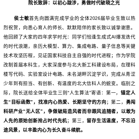
院长致辞：以初心跋涉，勇做时代破晓之光
侯士敏
首先向圆满完成学业的全体2026届毕业生致以热
烈祝贺，向悉心育人的师长、默默陪伴的家长致以诚挚谢意。
他回顾了大家的四年求学时光：同学们恰逢生成式AI爆发迭代
的时代浪潮，亲历大模型、算力、集成电路、量子信息等关键
技术攻坚历程，见证国家科技自主自强的时代进程；作为学院
改制首届本科生，大家深度参与北大新工科建设布局，在理科
楼写代码、实验室设计电路、未名湖畔沉淀学识，完成从青涩
少年到有担当、有创新、有温度的北大信科人的蜕变。临别之
际，院长送给全体毕业生三则“人生算法”寄语：第一，
锚定人
生“目标函数”，找准内心热爱、长期坚守的方向
；第二，
勇闯
科研产业“无人区”，争做破局造风者而非跟风追随者，以敢为
人先的原始创新抢占时代先机
；第三，
留存生活温度，不忘沿
途风景，以丰盈内心为长久奋斗续航。