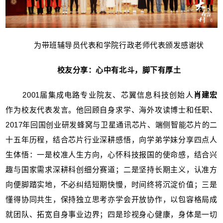
为带班辅导员代表和学院行政老师代表颁发感谢状
校友分享：心中有北斗，脚下有厚土
2001届集成电路专业院友、芯翼信息科技创始人
肖建宏
作为校友代表发言。他回顾自身求学、海外攻读博士和任职、
2017年回国创业研发蜂窝与卫星通讯芯片、端侧智能芯片的二
十五年历程，结合芯片行业深耕感悟，向学弟学妹分享四点人
生体悟：一是校准人生方向，心怀科技报国的使命感，结合兴
趣与国家需求深耕科创细分赛道；二是坚持长期主义，认准方
向便脚踏实地，不必纠结短期快慢，时间终将沉淀价值；三是
懂得协同共生，保持独立思考亦学会开放协作，以包容格局成
就团队、拓宽自身事业边界；四是珍视身心健康，身体是一切