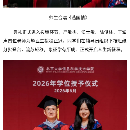
师生合唱《燕园情》
典礼正式进入拨穗环节，严敏杰、侯士敏、陆俊林、王润
声四位老师为毕业生拨穗正冠。同学们在辅导员组织下按班级
分批登台，流苏轻移，象征学有所成、正式开启人生新征程。