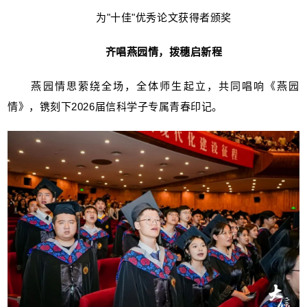
为"十佳"优秀论文获得者颁奖
齐唱燕园情，拨穗启新程
燕园情思萦绕全场，全体师生起立，共同唱响《燕园
情》，镌刻下2026届信科学子专属青春印记。