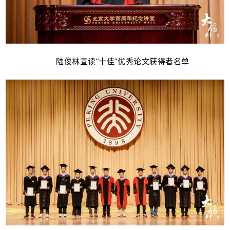
陆俊林宣读"十佳"优秀论文获得者名单