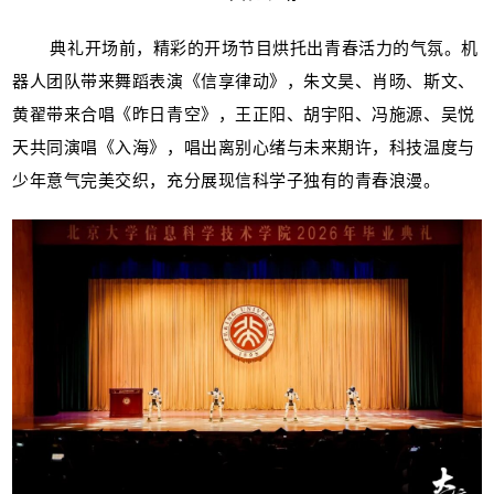
典礼开场前，精彩的开场节目烘托出青春活力的气氛。机
器人团队带来舞蹈表演《信享律动》，朱文昊、肖旸、斯文、
黄翟带来合唱《昨日青空》，王正阳、胡宇阳、冯施源、吴悦
天共同演唱《入海》，唱出离别心绪与未来期许，科技温度与
少年意气完美交织，充分展现信科学子独有的青春浪漫。