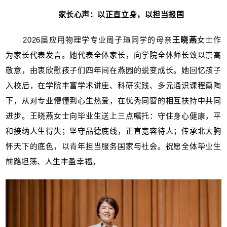
家长心声：以正直立身，以担当报国
2026届应用物理学专业周子瑄同学的母亲
王晓燕
女士作
为家长代表发言。她代表全体家长，向学院全体师长致以崇高
敬意，由衷欣慰孩子们四年间在燕园的蜕变成长。她回忆孩子
入校后，在学院丰富学术讲座、科研实践、多元通识课程熏陶
下，从对专业懵懂到心生热爱，在优秀同窗的相互扶持中共同
进步。王晓燕女士向毕业生送上三点嘱托：守住身心健康，平
和接纳人生得失；坚守品德底线，正直宽容待人；传承北大胸
怀天下的底色，以青年担当服务国家与社会。祝愿全体毕业生
前路坦荡、人生丰盈幸福。