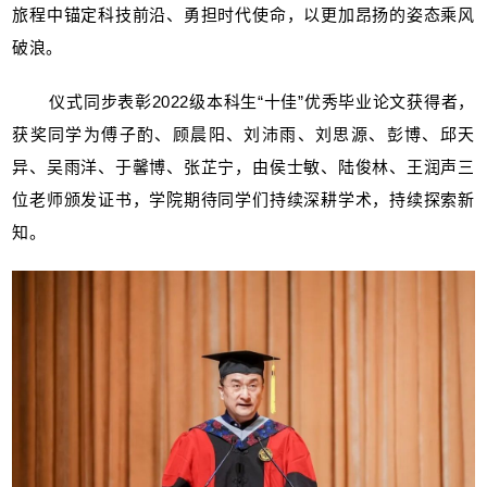
旅程中锚定科技前沿、勇担时代使命，以更加昂扬的姿态乘风
破浪。
仪式同步表彰2022级本科生“十佳”优秀毕业论文获得者，
获奖同学为傅子酌、顾晨阳、刘沛雨、刘思源、彭博、邱天
异、吴雨洋、于馨博、张芷宁，由侯士敏、陆俊林、王润声三
位老师颁发证书，学院期待同学们持续深耕学术，持续探索新
知。