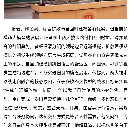
接着，他谈到，尽管扩散与自回归建模各有优劣，但当前多
模态大模型的发展，正呈现出两大技术路线相互“侵蚀”、跨界融
合的鲜明趋势。曾经泾渭分明的领域边界逐渐模糊，扩散建模从
擅长的视觉生成领域向语言生成拓展，试图弥补自身在逻辑表达
上的不足；自回归建模则跳出语言的舒适区，向图像、视频等视
觉生成领域进军，不断突破自身的模态局限。他提到，两大技术
路线走向融合的核心原因，在于多模态大模型的终极目标是实现
“生成与理解的统一协同”。他以我们日常使用的APP为例，目
前，用户完成一次出差需切换十几个APP，而统一多模态模型可
通过“智能卡片”形式，整合天气、订票、住宿等所有信息，实现
跨平台任务协同，这种交互方式更符合人性需求。他又问到，为
什么目前的具身大模型效果都不好。他解释道，以把水拿给台下