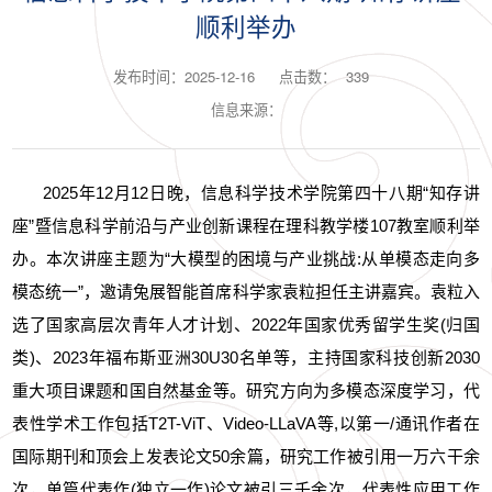
顺利举办
发布时间：2025-12-16
点击数：
339
信息来源：
2025年1
2
月
12
日晚，信息科学技术学院第四十
八
期“知存讲
座”暨信息科学前沿与产业创新课程在理科教学楼107教室顺利举
办。
本次讲座主题为“大模型的困境与产业挑战:从单模态走向多
模态统一”，邀请兔展智能首席科学家袁粒担任主讲嘉宾。袁粒入
选了国家高层次青年人才计划、2022年国家优秀留学生奖(归国
类)、2023年福布斯亚洲30U30名单等，主持国家科技创新2030
重大项目课题和国自然基金等。研究方向为多模态深度学习，代
表性学术工作包括T2T-ViT、Video-LLaVA等,以第一/通讯作者在
国际期刊和顶会上发表论文50余篇，研究工作被引用一万六干余
次，单篇代表作(独立一作)论文被引三千余次，代表性应用工作