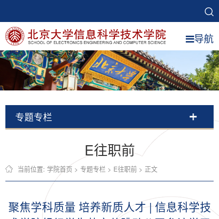
导航
专题专栏
E往职前
当前位置:
学院首页
>
专题专栏
>
E往职前
> 正文
聚焦学科质量 培养新质人才 | 信息科学技