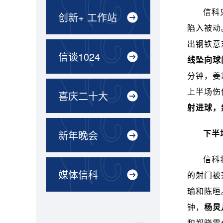
信科
创新+ 工作站
陷入被动
出钢铁意
信谈1024
线坠向球
分钟，姜
上半场伤
喜庆二十大
射进球，
新年晚会
下半
信科
媒体信科
的射门被
瑜和陈晅
钟，
杨炅