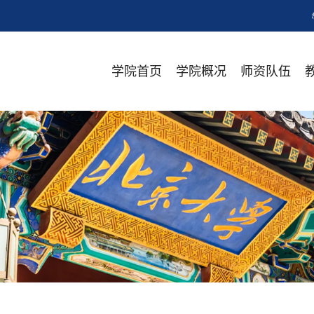
学院首页
学院概况
师资队伍