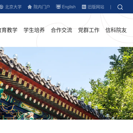
北京大学
院内门户
English
旧版网站
|
教育教学
学生培养
合作交流
党群工作
信科院友