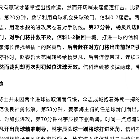
只有赢球才能掌握出线命运，然而开场哨未落便遭打击。比
。第
20
分钟，数学利用角球机会头球破门，信科
0-2
落后。
志，用潮水般的进攻席卷着对手防线。
第
27
分钟，杨炅凡边
门，对手门将扑救不及，信科
1-2
扳回一城
。打进一球的信科
家海长传找到插上的赵睿哲，
后者赶在对方门将出击前轻巧
停补时，赵睿哲大范围转移给杨炅凡，后者连停带过，连续
然而裁判却再次判罚越位进球无效。
信科连续被吹掉两球，
场
将士并未因两个进球被取消而气馁，众志成城抱着殊死一搏
范俊良神勇化解。第
53
分钟，姜家海主罚的任意球滑门而出
。为加强进攻，第
70
分钟林宇辰换下张新海。时间一点点流
凡开出角球精准制导，林宇辰头球一蹭将球打进死角，
信科