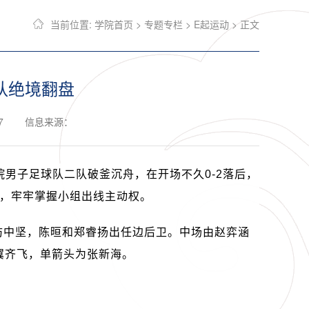
当前位置:
学院首页
>
专题专栏
>
E起运动
> 正文
队绝境翻盘
7
信息来源：
院男子足球队二队破釜沉舟，在开场不久
0-2
落后，
，牢牢掌握小组出线主动权。
防中坚，陈晅和郑睿扬出任边后卫。中场由赵弈涵
翼齐飞，单箭头为张新海。