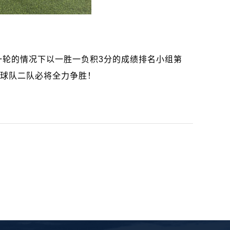
一轮的情况下以一胜一负积
3
分的成绩排名小组第
球队二队必将全力争胜！