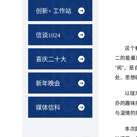
创新+ 工作站
信谈1024
这个
二的能量
喜庆二十大
“阅”，
处、思想
新年晚会
以球
办的趣味
媒体信科
与温情的
本次