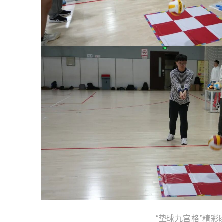
“垫球九宫格”精彩