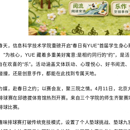
春天，信息科学技术学院重磅开启“春日有YUE”首届学生身心赋能月系列
）”为核心，YUE 藏着多重美好寓意:是相约同行的“约”，是
是自在欢喜的“乐”。活动涵盖文体跃动、心理悦心、好书阅
碰撞，还是创意手作，都能在此找到专属天地。
为媒，赴春日之约；以赛会友，聚三院之情。4月11日，北
排球赛在邱德拔体育馆热烈开赛。来自三个学院的师生齐聚赛
排球比赛。
趣味排球赛打破传统竞技模式，设置了个人垫球挑战、垫球九宫