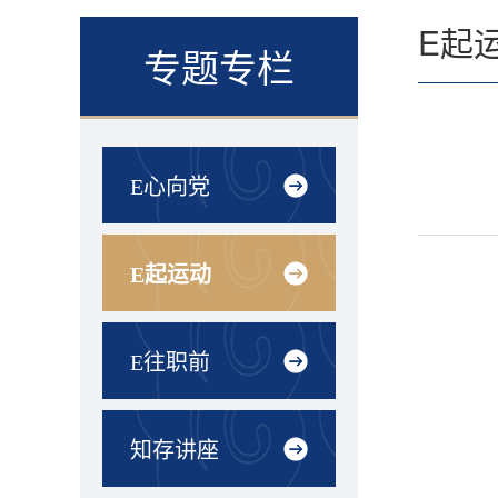
E起
专题专栏
E心向党
E起运动
E往职前
知存讲座