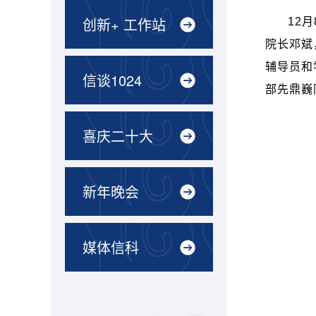
创新+ 工作站
12
月
院长邓斌
辅导员和
信谈1024
部先鼎巍
喜庆二十大
新年晚会
媒体信科