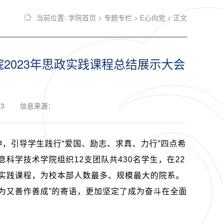
当前位置:
学院首页
>
专题专栏
>
E心向党
> 正文
学院2023年思政实践课程总结展示大会
23
信息来源：
，引导学生践行“爱国、励志、求真、力行”四点希
息科学技术学院组织
12
支团队共
430
名学生，在
22
实践课程，为校本部人数最多、规模最大的院系。
为又善作善成”的寄语，更加坚定了成为奋斗在全面