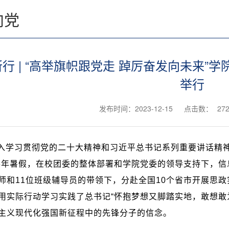
向党
行 | “高举旗帜跟党走 踔厉奋发向未来”
举行
发布时间：2023-12-15
点击数：
27
入学习贯彻党的二十大精神和习近平总书记系列重要讲话精神
3
年暑假，在校团委的整体部署和学院党委的领导支持下，信
师和
11
位班级辅导员的带领下，分赴全国
10
个省市开展思政
用实际行动学习实践了总书记“怀抱梦想又脚踏实地，敢想敢
主义现代化强国新征程中的先锋分子的信念。