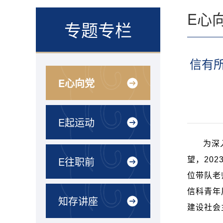
E心
专题专栏
信有所
E心向党
E起运动
为深
E往职前
望，
202
位带队老
信科青年
知存讲座
建设社会