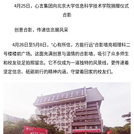
4
月
25
日，心言集团向北京大学信息科学技术学院捐赠仪式
合影
创意合影，传递信念展风采
4
月
26
日至
5
月
8
日，“心有所信，方能行远”合影墙亮相理科二
号楼楼前广场。这面充满创意与温情的合影墙，吸引了众多师生
和校友驻足拍照留念。它不仅成为一道独特的风景线，更传递着
坚定信念、砥砺前行的精神内涵，守望着回家的校友们。