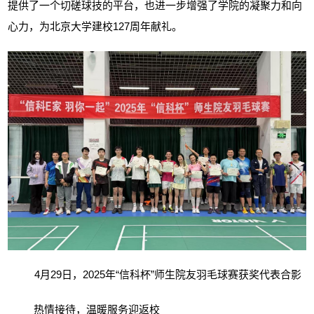
提供了一个切磋球技的平台，也进一步增强了学院的凝聚力和向
心力，为北京大学建校
127
周年献礼。
4
月
29
日，
2025
年“信科杯”师生院友羽毛球赛获奖代表合影
热情接待，温暖服务迎返校