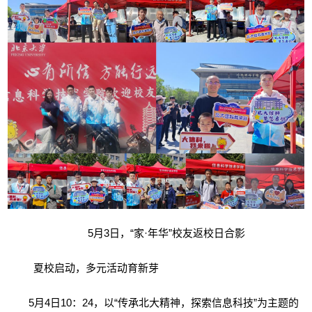
5
月
3
日，“家·年华”校友返校日合影
夏校启动，多元活动育新芽
5
月
4
日
10
：
24
，以“传承北大精神，探索信息科技”为主题的