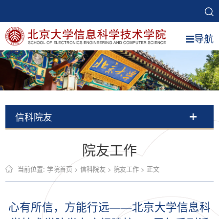
导航
信科院友
院友工作
当前位置:
学院首页
>
信科院友
>
院友工作
> 正文
心有所信，方能行远——北京大学信息科