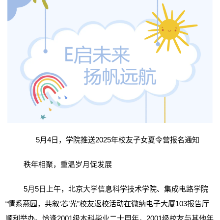
5
月
4
日，学院推送
2025
年校友子女夏令营报名通知
秩年相聚，重温岁月促发展
5
月
5
日上午，北京大学信息科学技术学院、集成电路学院
“情系燕园，共叙‘芯’光”校友返校活动在微纳电子大厦
103
报告厅
顺利举办。恰逢
2001
级本科毕业二十周年，
2001
级校友与其他年