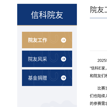
院友
信科院友
院友工作
院友风采
2025
“信科
E
家
和院友们
基金捐赠
比赛
们也陆续
的参赛需