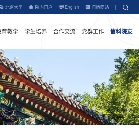
北京大学
院内门户
English
旧版网站
|
教育教学
学生培养
合作交流
党群工作
信科院友