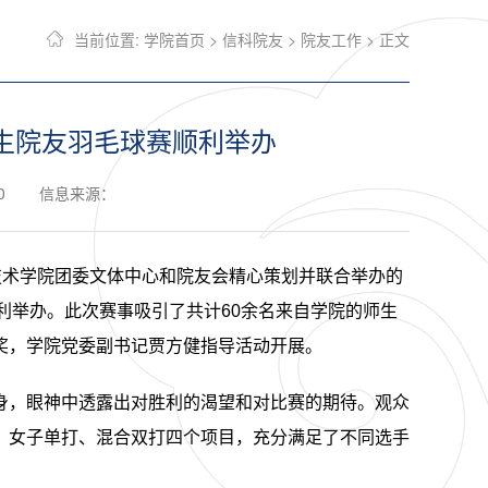
当前位置:
学院首页
>
信科院友
>
院友工作
> 正文
”师生院友羽毛球赛顺利举办
0
信息来源：
技术学院团委文体中心和院友会精心策划并联合举办的
顺利举办。此次赛事吸引了共计
60
余名来自学院的师生
奖，学院党委副书记贾方健指导活动开展。
身，眼神中透露出对胜利的渴望和对比赛的期待。观众
、女子单打、混合双打四个项目，充分满足了不同选手