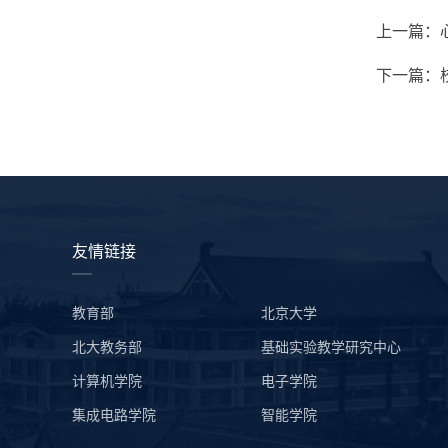
上一篇：
下一篇：
友情链接
教育部
北京大学
北大教务部
基础实验教学研究中心
计算机学院
电子学院
集成电路学院
智能学院