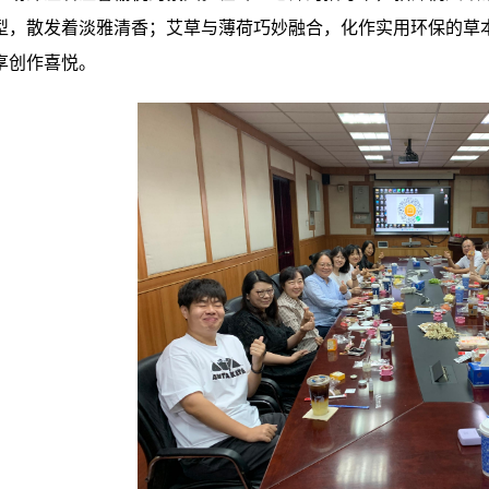
型，散发着淡雅清香；艾草与薄荷巧妙融合，化作实用环保的草
享创作喜悦。