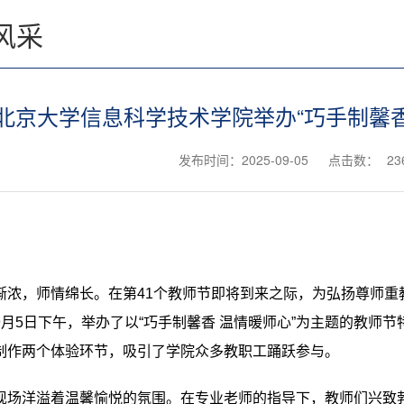
风采
北京大学信息科学技术学院举办“巧手制馨香
发布时间：2025-09-05
点击数：
23
渐浓，师情绵长。在第
41
个教师节即将到来之际，为弘扬尊师重
9
月
5
日下午，举办了以
“
巧手制馨香 温情暖师心
”
为主题的教师节
制作两个体验环节，吸引了学院众多教职工踊跃参与。
现场洋溢着温馨愉悦的氛围。在专业老师的指导下，教师们兴致