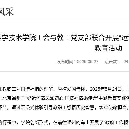
风采
科学技术学院工会与教工党支部联合开展“运
教育活动
发布时间：2025-05-27
点击数：
24
化教职工对国情社情的理解，厚植爱国情怀，
2025
年
5
月
24
日，
赴北京通州开展
“
运河清风润初心 国情社情砺使命
”
主题教育实践
环节，通过沉浸式体验引导教职工感悟历史智慧，筑牢使命担当
的行程中，学院创新形式，在前往通州的车上开展了
“
政府工作报