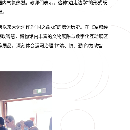
厢内气氛热烈。教师们表示，这种
“
边走边学
”
的形式既
础。
唐以来大运河作为
"
国之命脉
"
的漕运历史。在《军粮经
廉政智慧，博物馆内丰富的文物展陈与数字化互动展区
等展品，深刻体会运河治理中
“
清、慎、勤
”
的为政智