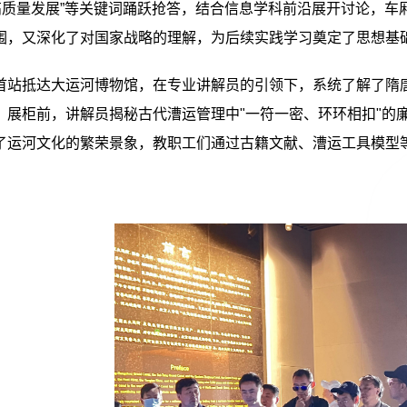
高质量发展
”
等关键词踊跃抢答，结合信息学科前沿展开讨论，车
围，又深化了对国家战略的理解，为后续实践学习奠定了思想基
首站抵达大运河博物馆，在专业讲解员的引领下，系统
了解了隋
》展柜前，讲解员揭秘古代漕运管理中
"
一符一密、环环相扣
"
的
了运河文化的繁荣景象，教职工们通过古籍文献、漕运工具模型