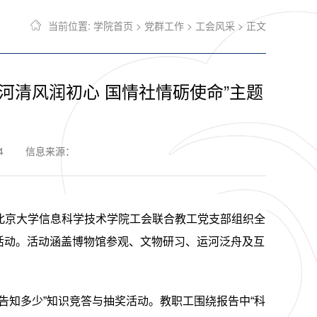
当前位置:
学院首页
>
党群工作
>
工会风采
> 正文
河清风润初心 国情社情砺使命”主题
4
信息来源：
北京大学信息科学技术学院工会联合教工党支部组织全
活动。活动涵盖博物馆参观、文物研习、运河泛舟及互
。
告知多少
”
知识竞答与抽奖活动。教职工围绕报告中
“
科