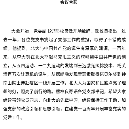
会议合影
大会开始，党委副书记熊校良做开场致辞。熊校良指出，过
去一年，各位党支书挑起了支部工作的重担，取得了不错的成
绩。他提到，北大与中国共产党的诞生有深厚的渊源，一百年
来，从李大钊在北大举起马克思主义的旗帜到中国共产党的创
立，从五四运动、一二九运动的发端到王选激光照排技术、杨芙
清百万次计算机的诞生，从屠呦呦发现青蒿素取得诺贝尔奖到钟
南山院士奔赴疫区一线开展工作，北大人为国家和民族点亮了理
想的灯，照亮了前行的路。熊校良寄语各党支部书记，希望大家
继续带领党员同志，向北大的先辈学习，继续保持工作干劲，加
强支部的政治引领和思想引领，在建党一百周年开展丰富充实的
党建工作。