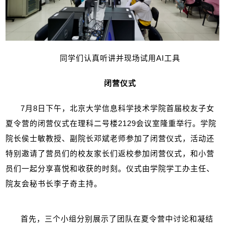
同学们认真听讲并现场试用
AI
工具
闭营仪式
7
月
8
日下午，北京大学信息科学技术学院首届校友子女
夏令营的闭营仪式在理科二号楼
2129
会议室隆重举行。学院
院长侯士敏教授、副院长邓斌老师参加了闭营仪式，活动还
特别邀请了营员们的校友家长们返校参加闭营仪式，和小营
员们一起分享喜悦和收获的时刻。仪式由学院学工办主任、
院友会秘书长李子奇主持。
首先，三个小组分别展示了团队在夏令营中讨论和凝结