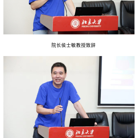
院长侯士敏教授致辞