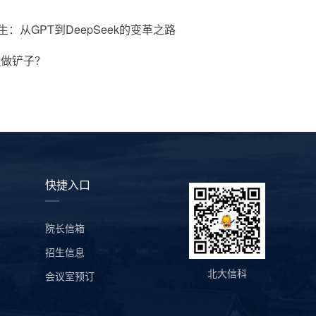
从GPT到DeepSeek的变革之路
是做铲子？
快捷入口
院长信箱
招生信息
北大信科
会议室预订