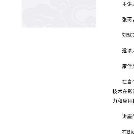
主讲
张珂
刘斌
邀请
康佳
在当
技术在颠
力和应用
讲座
在
Bi