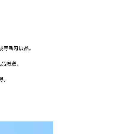
镜等新奇展品。
礼品赠送
，
得。