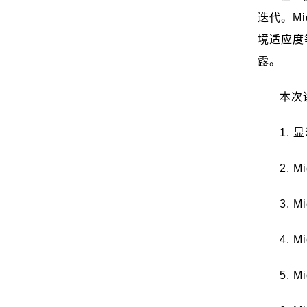
迭代。
Mi
境适应度
露。
本次
1.
显
2. M
3. M
4. M
5. M