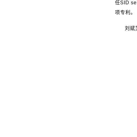
任
SID se
项专利。
刘斌