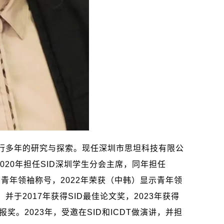
行多年的研究与探索。现任深圳市思坦科技有限公
020
年担任
SID
深圳学生分会主席，同年担任
示青年领袖称号，
2022
年荣获（中韩）显示青年领
，并于
2017
年获得
SID
最佳论文奖，
2023
年获得
报奖。
2023
年，受邀在
SID
和
ICDT
做演讲，并担