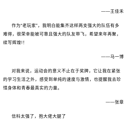
——王佳禾
作为“老玩家”，我明白能集齐这样两支强大的队伍有多
难得，很荣幸能被可靠且强大的队友带飞，希望来年再聚，
续写辉煌
!
！
——马一博
对我来说，运动会的意义不止在于奖牌，它让我在紧张
的学习生活之外，感受到单纯的速度与激情，也提醒我去珍
惜身体和青春最真实的力量。
——张章
信科太强了，抱大佬大腿了