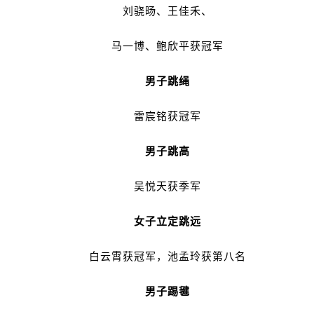
刘骁旸、王佳禾、
马一博、鲍欣平获冠军
男子跳绳
雷宸铭获冠军
男子跳高
吴悦天获季军
女子立定跳远
白云霄获冠军，池孟玲获第八名
男子踢毽