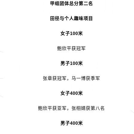
甲组团体总分第二名
田径与个人趣味项目
女子
100
米
鲍欣平获冠军
男子
100
米
张章获冠军，马一博获季军
女子
400
米
鲍欣平获亚军，张栩婧获第八名
男子
400
米