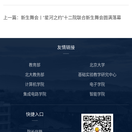
上一篇：新生舞会丨“星河之约”十二院联合新生舞会圆满落幕
友情链接
教育部
北京大学
北大教务部
基础实验教学研究中心
计算机学院
电子学院
集成电路学院
智能学院
快捷入口
院长信箱